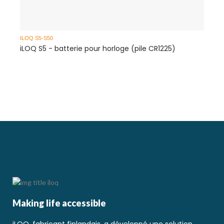
ILOQ S5-S50
I
iLOQ S5 - batterie pour horloge (pile CR1225)
i
c
Making life accessible
iLOQ, fabricant finlandais, a développé une solution