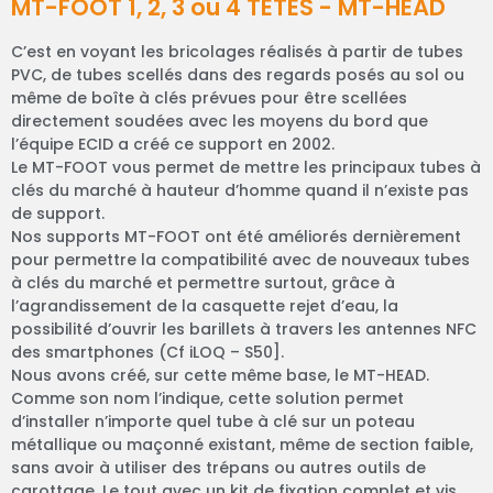
MT-FOOT 1, 2, 3 ou 4 TETES - MT-HEAD
C’est en voyant les bricolages réalisés à partir de tubes
PVC, de tubes scellés dans des regards posés au sol ou
même de boîte à clés prévues pour être scellées
directement soudées avec les moyens du bord que
l’équipe ECID a créé ce support en 2002.
Le MT-FOOT vous permet de mettre les principaux tubes à
clés du marché à hauteur d’homme quand il n’existe pas
de support.
Nos supports MT-FOOT ont été améliorés dernièrement
pour permettre la compatibilité avec de nouveaux tubes
à clés du marché et permettre surtout, grâce à
l’agrandissement de la casquette rejet d’eau, la
possibilité d’ouvrir les barillets à travers les antennes NFC
des smartphones (Cf iLOQ – S50].
Nous avons créé, sur cette même base, le MT-HEAD.
Comme son nom l’indique, cette solution permet
d’installer n’importe quel tube à clé sur un poteau
métallique ou maçonné existant, même de section faible,
sans avoir à utiliser des trépans ou autres outils de
carottage. Le tout avec un kit de fixation complet et vis