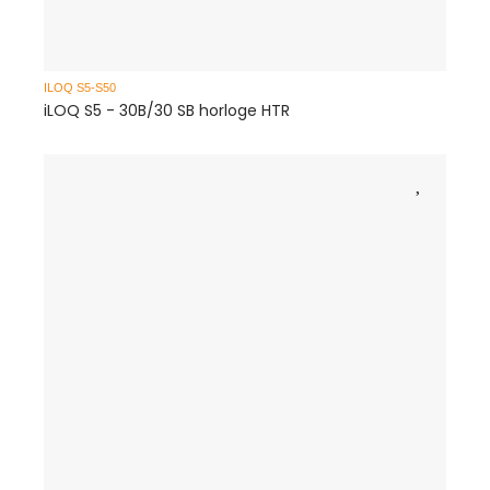
ILOQ S5-S50
I
iLOQ S5 - 30B/30 SB horloge HTR
i