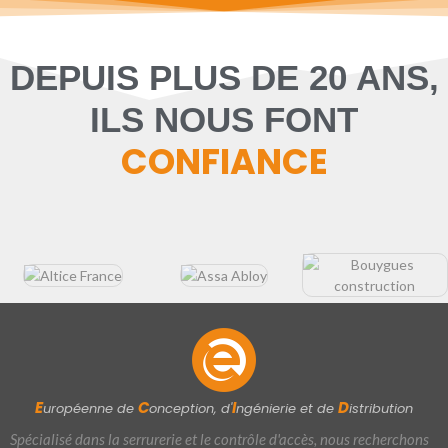
DEPUIS PLUS DE 20 ANS,
ILS NOUS FONT
CONFIANCE
E
C
I
D
uropéenne de
onception, d'
ngénierie et de
istribution
Spécialisé dans la serrurerie et le contrôle d'accès, nous recherchons