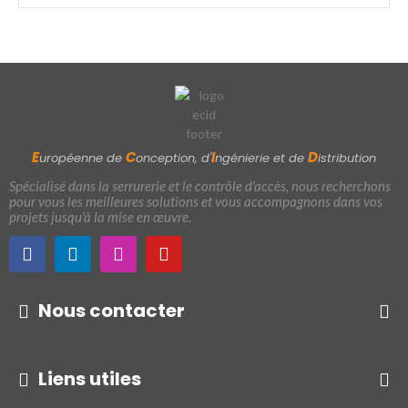
E
C
I
D
uropéenne de
onception, d'
ngénierie et de
istribution
Spécialisé dans la serrurerie et le contrôle d'accès, nous recherchons
pour vous les meilleures solutions et vous accompagnons dans vos
projets jusqu'à la mise en œuvre.
Nous contacter
Liens utiles