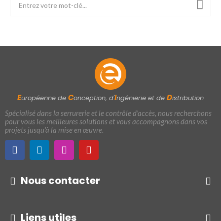
E
C
I
D
uropéenne de
onception, d'
ngénierie et de
istribution
Spécialisé dans la serrurerie et le contrôle d'accès, nous recherchons
pour vous les meilleures solutions et vous accompagnons dans vos
projets jusqu'à la mise en œuvre.
Nous contacter
Liens utiles