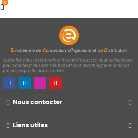
0
E
C
I
D
uropéenne de
onception, d'
ngénierie et de
istribution
Spécialisé dans la serrurerie et le contrôle d'accès, nous recherchons
pour vous les meilleures solutions et vous accompagnons dans vos
projets jusqu'à la mise en œuvre.
Nous contacter
Liens utiles