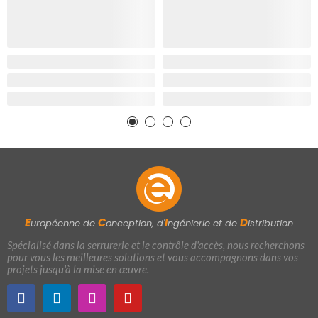
E
C
I
D
uropéenne de
onception, d'
ngénierie et de
istribution
Spécialisé dans la serrurerie et le contrôle d'accès, nous recherchons
pour vous les meilleures solutions et vous accompagnons dans vos
projets jusqu'à la mise en œuvre.