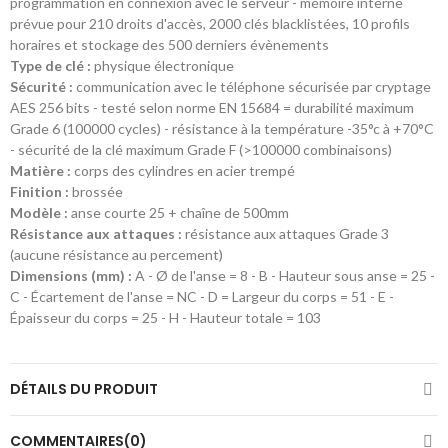
programmation en connexion avec le serveur - mémoire interne
prévue pour 210 droits d'accès, 2000 clés blacklistées, 10 profils
horaires et stockage des 500 derniers évènements
Type de clé :
physique électronique
Sécurité :
communication avec le téléphone sécurisée par cryptage
AES 256 bits - testé selon norme EN 15684 = durabilité maximum
Grade 6 (100000 cycles) - résistance à la température -35°c à +70°C
- sécurité de la clé maximum Grade F (>100000 combinaisons)
Matière :
corps des cylindres en acier trempé
Finition :
brossée
Modèle :
anse courte 25 + chaîne de 500mm
Résistance aux attaques :
résistance aux attaques Grade 3
(aucune résistance au percement)
Dimensions (mm) :
A - Ø de l'anse = 8 - B - Hauteur sous anse = 25 -
C - Écartement de l'anse = NC - D = Largeur du corps = 51 - E -
Épaisseur du corps = 25 - H - Hauteur totale = 103
DÉTAILS DU PRODUIT
COMMENTAIRES(0)