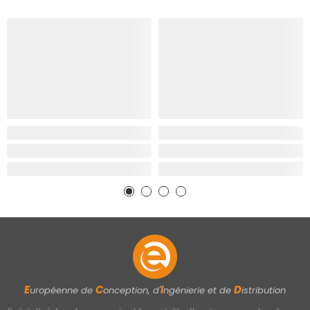
E
C
I
D
uropéenne de
onception, d'
ngénierie et de
istribution