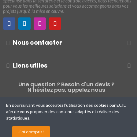
Spécialisé dans la serrurerie et le contrôle d'accès, nous recherchons
pour vous les meilleures solutions et vous accompagnons dans vos
projets jusqu'à la mise en œuvre.
Nous contacter
Liens utiles
Une question ? Besoin d'un devis ?
N'hésitez pas, appelez nous
01 39 60 33 12
En poursuivant vous acceptez l’utilisation des cookies par ECID
afin de vous proposer des contenus adaptés et réaliser des
statistiques.
J'ai compris!
Copyright © 2025 Groupe
ECID
| Tous droits réservés.