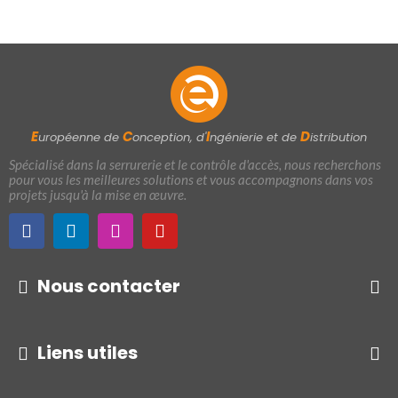
E
C
I
D
uropéenne de
onception, d'
ngénierie et de
istribution
Spécialisé dans la serrurerie et le contrôle d'accès, nous recherchons
pour vous les meilleures solutions et vous accompagnons dans vos
projets jusqu'à la mise en œuvre.
Nous contacter
Liens utiles