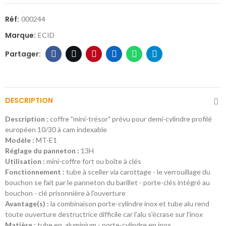
Réf:
000244
Marque:
ECID
DESCRIPTION
Description :
coffre "mini-trésor" prévu pour demi-cylindre profilé
européen 10/30 à cam indexable
Modèle :
MT-E1
Réglage du panneton :
13H
Utilisation :
mini-coffre fort ou boîte à clés
Fonctionnement :
tube à sceller via carottage - le verrouillage du
bouchon se fait par le panneton du barillet - porte-clés intégré au
bouchon - clé prisonnière à l'ouverture
Avantage(s) :
la combinaison porte-cylindre inox et tube alu rend
toute ouverture destructrice difficile car l'alu s'écrase sur l'inox
Matière :
tube en aluminium - porte-cylindre en inox