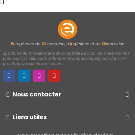
E
C
I
D
uropéenne de
onception, d'
ngénierie et de
istribution
Spécialisé dans la serrurerie et le contrôle d'accès, nous recherchons
pour vous les meilleures solutions et vous accompagnons dans vos
projets jusqu'à la mise en œuvre.
Nous contacter
Liens utiles