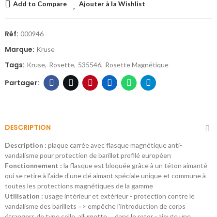
Add to Compare
Ajouter à la Wishlist
Réf:
000946
Marque:
Kruse
Tags:
Kruse
Rosette
535546
Rosette Magnétique
DESCRIPTION
Description :
plaque carrée avec flasque magnétique anti-
vandalisme pour protection de barillet profilé européen
Fonctionnement :
la flasque est bloquée grâce à un téton aimanté
qui se retire à l'aide d'une clé aimant spéciale unique et commune à
toutes les protections magnétiques de la gamme
Utilisation :
usage intérieur et extérieur - protection contre le
vandalisme des barillets => empêche l'introduction de corps
étrangers de type colle, allumette … dans le rotor - ajoute une