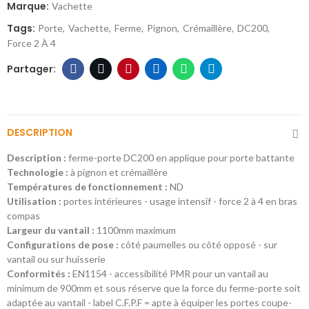
Marque:
Vachette
Tags:
Porte
Vachette
Ferme
Pignon
Crémaillère
DC200
Force 2 À 4
DESCRIPTION
Description :
ferme-porte DC200 en applique pour porte battante
Technologie :
à pignon et crémaillère
Températures de fonctionnement :
ND
Utilisation :
portes intérieures - usage intensif - force 2 à 4 en bras
compas
Largeur du vantail :
1100mm maximum
Configurations de pose :
côté paumelles ou côté opposé - sur
vantail ou sur huisserie
Conformités :
EN1154 - accessibilité PMR pour un vantail au
minimum de 900mm et sous réserve que la force du ferme-porte soit
adaptée au vantail - label C.F.P.F = apte à équiper les portes coupe-