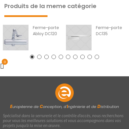
Produits de la meme catégorie
Ferme-porte
Ferme-porte
Abloy DC120
DC135
0
E
C
I
D
uropéenne de
onception, d'
ngénierie et de
istribution
Spécialisé dans la serrurerie et le contrôle d'accès, nous recherchons
pour vous les meilleures solutions et vous accompagnons dans vos
projets jusqu'à la mise en œuvre.