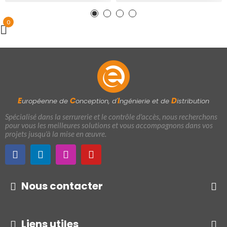
0
E
C
I
D
uropéenne de
onception, d'
ngénierie et de
istribution
Spécialisé dans la serrurerie et le contrôle d'accès, nous recherchons
pour vous les meilleures solutions et vous accompagnons dans vos
projets jusqu'à la mise en œuvre.
Nous contacter
Liens utiles