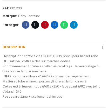
Réf:
001900
Marque:
Dény Fontaine
DESCRIPTION
Description :
coffre à clés DENY 18419 prévu pour barillet rond
Utilisation :
coffre à clés sur marchés dédiés
Fonctionnement :
tube à sceller via carottage - le verrouillage du
bouchon se fait par une came
INFO :
canon à embase 61442B à commander séparément
Matière :
tube en inox - porte-cylindre en laiton chromé
Cotes extérieures :
tube Ø60,2x150 - face avant Ø82 avec joint
d'étanchéité
Pose :
carottage + scellement chimique