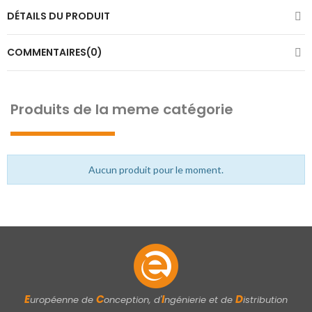
DÉTAILS DU PRODUIT
COMMENTAIRES(0)
Produits de la meme catégorie
Aucun produit pour le moment.
E
C
I
D
uropéenne de
onception, d'
ngénierie et de
istribution