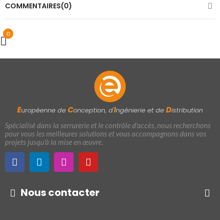
COMMENTAIRES(0)
0
E
C
I
D
uropéenne de
onception, d'
ngénierie et de
istribution
Spécialisé dans la serrurerie et le contrôle d'accès, nous recherchons
pour vous les meilleures solutions et vous accompagnons dans vos
projets jusqu'à la mise en œuvre.
Nous contacter