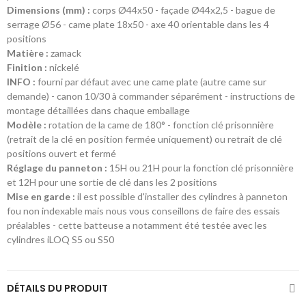
Dimensions (mm) :
corps Ø44x50 - façade Ø44x2,5 - bague de
serrage Ø56 - came plate 18x50 - axe 40 orientable dans les 4
positions
Matière :
zamack
Finition :
nickelé
INFO :
fourni par défaut avec une came plate (autre came sur
demande) - canon 10/30 à commander séparément - instructions de
montage détaillées dans chaque emballage
Modèle :
rotation de la came de 180° - fonction clé prisonnière
(retrait de la clé en position fermée uniquement) ou retrait de clé
positions ouvert et fermé
Réglage du panneton :
15H ou 21H pour la fonction clé prisonnière
et 12H pour une sortie de clé dans les 2 positions
Mise en garde :
il est possible d'installer des cylindres à panneton
fou non indexable mais nous vous conseillons de faire des essais
préalables - cette batteuse a notamment été testée avec les
cylindres iLOQ S5 ou S50
DÉTAILS DU PRODUIT