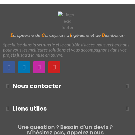
E
C
I
D
uropéenne de
onception, d'
ngénierie et de
istribution
Spécialisé dans la serrurerie et le contrôle d'accès, nous recherchons
pour vous les meilleures solutions et vous accompagnons dans vos
projets jusqu'à la mise en œuvre.
Nous contacter
Liens utiles
Une question ? Besoin d'un devis ?
N'hésitez pas, appelez nous