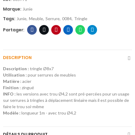
Marque:
Junie
Tags:
Junie
Meuble
Serrure
0084
Tringle
DESCRIPTION
Description :
tringle Ø8x7
Utilisation :
pour serrures de meubles
Matière :
acier
Finition :
zingué
INFO :
les versions avec trou Ø4,2 sont pré-percées pour un usage
sur serrures à tringles à déplacement linéaire mais il est possible de
faire le trou soi-même
Modèle :
longueur 1m - avec trou Ø4,2
DÉTAILS DU PRODUIT