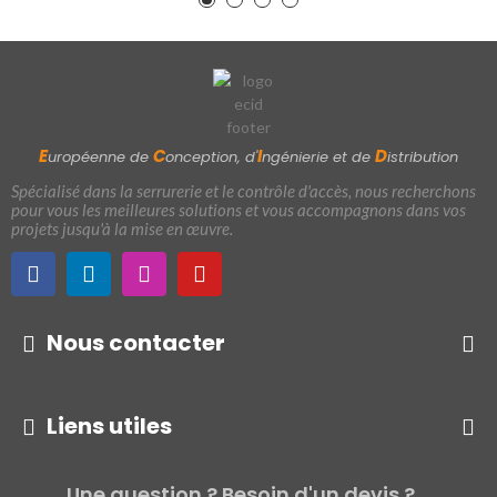
E
C
I
D
uropéenne de
onception, d'
ngénierie et de
istribution
Spécialisé dans la serrurerie et le contrôle d'accès, nous recherchons
pour vous les meilleures solutions et vous accompagnons dans vos
projets jusqu'à la mise en œuvre.
Nous contacter
Liens utiles
Une question ? Besoin d'un devis ?